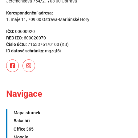
Jeremenkova 754/2 , 703 00 Ostrava
Korespondenční adresa:
1. máje 11, 709 00 Ostrava-Mariánské Hory
IČO:
00600920
RED IZO:
600020070
Číslo účtu:
71633761/0100 (KB)
ID datové schránky:
mgzgf6i
Navigace
Mapa stránek
Bakaláři
Office 365
Moodle