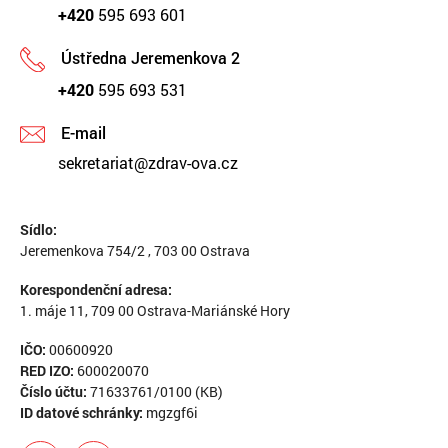
+420
595 693 601
Ústředna Jeremenkova 2
+420
595 693 531
E-mail
sekretariat@zdrav-ova.cz
Sídlo:
Jeremenkova 754/2 , 703 00 Ostrava
Korespondenční adresa:
1. máje 11, 709 00 Ostrava-Mariánské Hory
IČO:
00600920
RED IZO:
600020070
Číslo účtu:
71633761/0100 (KB)
ID datové schránky:
mgzgf6i