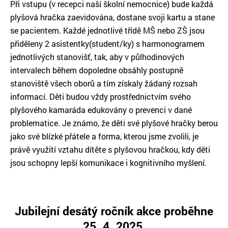
Při vstupu (v recepci naší školní nemocnice) bude každá
plyšová hračka zaevidována, dostane svoji kartu a stane
se pacientem. Každé jednotlivé třídě MŠ nebo ZŠ jsou
přiděleny 2 asistentky(student/ky) s harmonogramem
jednotlivých stanovišť, tak, aby v půlhodinových
intervalech během dopoledne obsáhly postupně
stanoviště všech oborů a tím získaly žádaný rozsah
informací. Děti budou vždy prostřednictvím svého
plyšového kamaráda edukovány o prevenci v dané
problematice. Je známo, že děti své plyšové hračky berou
jako své blízké přátele a forma, kterou jsme zvolili, je
právě využití vztahu dítěte s plyšovou hračkou, kdy děti
jsou schopny lepší komunikace i kognitivního myšlení.
Jubilejní desátý ročník akce proběhne
25. 4. 2025