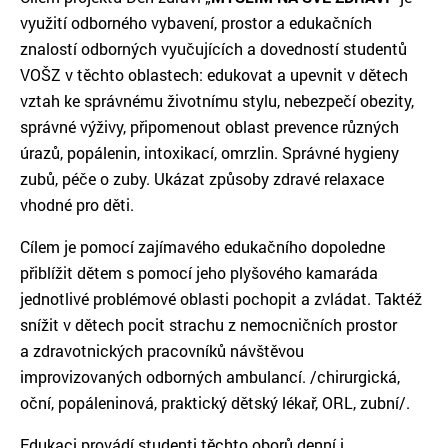
využití odborného vybavení, prostor a edukačních
znalostí odborných vyučujících a dovedností studentů
VOŠZ v těchto oblastech: edukovat a upevnit v dětech
vztah ke správnému životnímu stylu, nebezpečí obezity,
správné výživy, připomenout oblast prevence různých
úrazů, popálenin, intoxikací, omrzlin. Správné hygieny
zubů, péče o zuby. Ukázat způsoby zdravé relaxace
vhodné pro děti.
Cílem je pomocí zajímavého edukačního dopoledne
přiblížit dětem s pomocí jeho plyšového kamaráda
jednotlivé problémové oblasti pochopit a zvládat. Taktéž
snížit v dětech pocit strachu z nemocničních prostor
a zdravotnických pracovníků návštěvou
improvizovaných odborných ambulancí. /chirurgická,
oční, popáleninová, praktický dětský lékař, ORL, zubní/.
Edukaci provádí studenti těchto oborů denní i