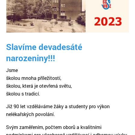
Slavíme devadesáté
narozeniny!!!
Jsme
školou mnoha příležitostí,
školou, která je otevřená světu,
školou s tradicí.
Již 90 let vzděláváme žáky a studenty pro výkon
nelékařských povolání.
Svým zaměřením, počtem oborů a kvalitními
podmínkami pro všeobecně vzdělávací i odbornou výuku