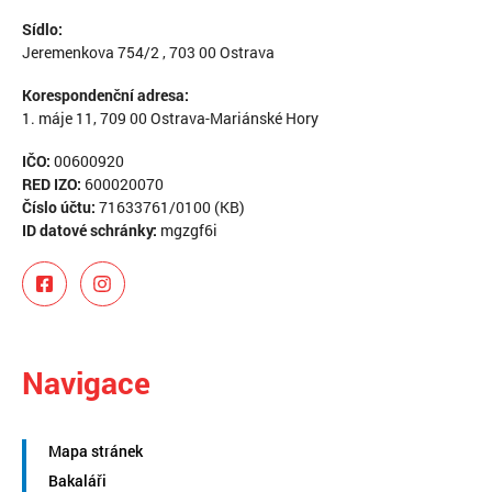
Sídlo:
Jeremenkova 754/2 , 703 00 Ostrava
Korespondenční adresa:
1. máje 11, 709 00 Ostrava-Mariánské Hory
IČO:
00600920
RED IZO:
600020070
Číslo účtu:
71633761/0100 (KB)
ID datové schránky:
mgzgf6i
Navigace
Mapa stránek
Bakaláři