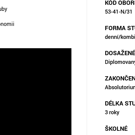
KÓD OBOR
uby
53-41-N/31
onomii
FORMA ST
denní/komb
DOSAŽENÉ
Diplomovaný
ZAKONČEN
Absolutoriu
DÉLKA ST
3 roky
ŠKOLNÉ