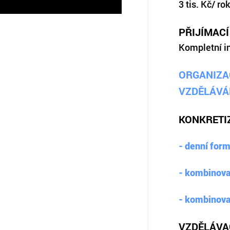
3 tis. Kč/ rok
PŘIJÍMAC
Kompletní i
ORGANIZA
VZDĚLÁVÁ
KONKRETI
- denní for
- kombinov
- kombinov
VZDĚLÁVA