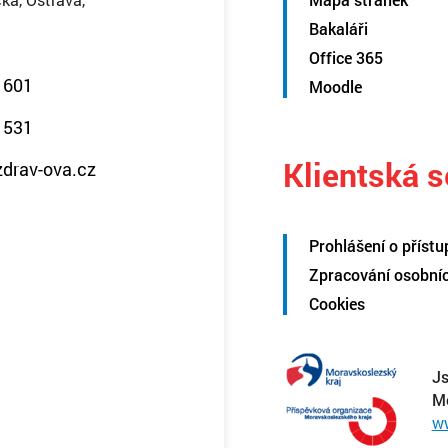
Bakaláři
Office 365
 601
Moodle
 531
Klientská 
zdrav-ova.cz
Prohlášení o přístu
Zpracování osobní
Cookies
Js
M
w