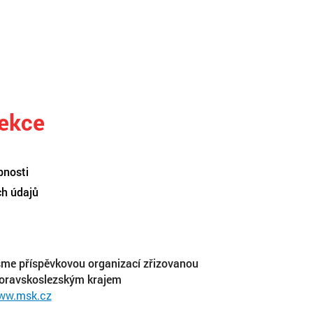
sekce
pnosti
ch údajů
me příspěvkovou organizací zřizovanou
oravskoslezským krajem
ww.msk.cz