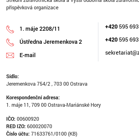
příspěvková organizace
+420
595 693
1. máje 2208/11
+420
595 693
Ústředna Jeremenkova 2
sekretariat@
E-mail
Sídlo:
Jeremenkova 754/2 , 703 00 Ostrava
Korespondenční adresa:
1. máje 11, 709 00 Ostrava-Mariánské Hory
IČO:
00600920
RED IZO:
600020070
Číslo účtu:
71633761/0100 (KB)