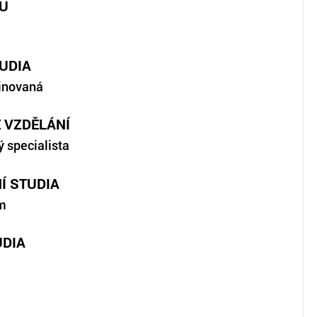
U
UDIA
inovaná
 VZDĚLÁNÍ
 specialista
Í STUDIA
m
UDIA