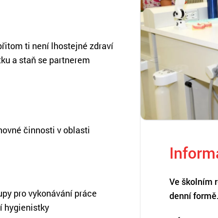
řitom ti není lhostejné zdraví
tku a staň se partnerem
hovné činnosti v oblasti
Inform
Ve školním 
upy pro vykonávání práce
denní formě
ní hygienistky