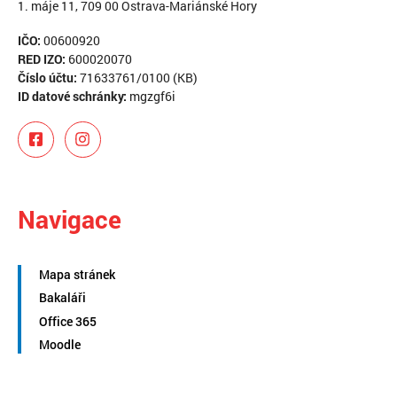
1. máje 11, 709 00 Ostrava-Mariánské Hory
IČO:
00600920
RED IZO:
600020070
Číslo účtu:
71633761/0100 (KB)
ID datové schránky:
mgzgf6i
Navigace
Mapa stránek
Bakaláři
Office 365
Moodle