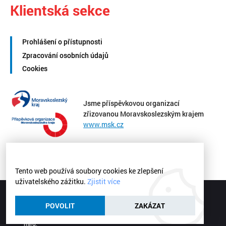
Klientská sekce
Prohlášení o přístupnosti
Zpracování osobních údajů
Cookies
Jsme příspěvkovou organizací
zřizovanou Moravskoslezským krajem
www.msk.cz
Tento web používá soubory cookies ke zlepšení
uživatelského zážitku.
Zjistit více
Střední zdravotnická škola a Vyšší odborná škola zdravotnická
Ostrava | © 2026
POVOLIT
ZAKÁZAT
Webové stránky
vytvořilo
Poski.com
.
Tvorba webových stránek
na
míru.