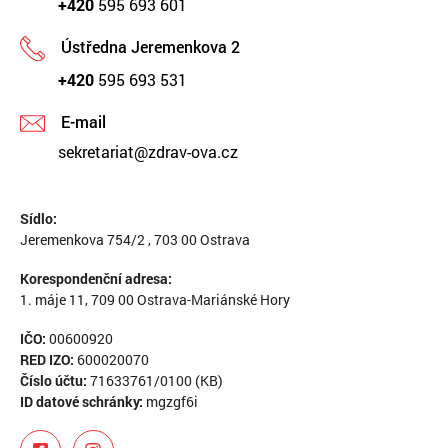
+420
595 693 601
Ústředna Jeremenkova 2
+420
595 693 531
E-mail
sekretariat@zdrav-ova.cz
Sídlo:
Jeremenkova 754/2 , 703 00 Ostrava
Korespondenční adresa:
1. máje 11, 709 00 Ostrava-Mariánské Hory
IČO:
00600920
RED IZO:
600020070
Číslo účtu:
71633761/0100 (KB)
ID datové schránky:
mgzgf6i