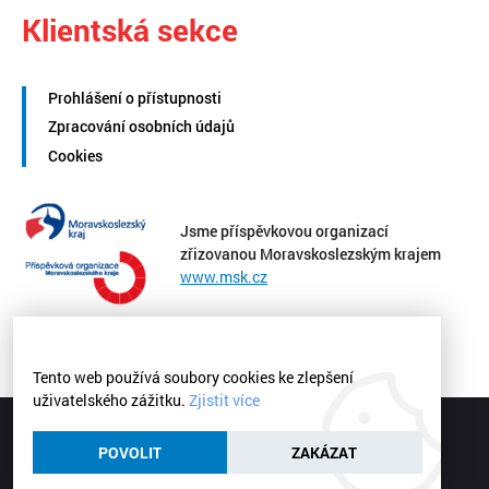
Klientská sekce
Prohlášení o přístupnosti
Zpracování osobních údajů
Cookies
Jsme příspěvkovou organizací
zřizovanou Moravskoslezským krajem
www.msk.cz
Tento web používá soubory cookies ke zlepšení
uživatelského zážitku.
Zjistit více
Střední zdravotnická škola a Vyšší odborná škola zdravotnická
Ostrava | © 2026
POVOLIT
ZAKÁZAT
Webové stránky
vytvořilo
Poski.com
.
Tvorba webových stránek
na