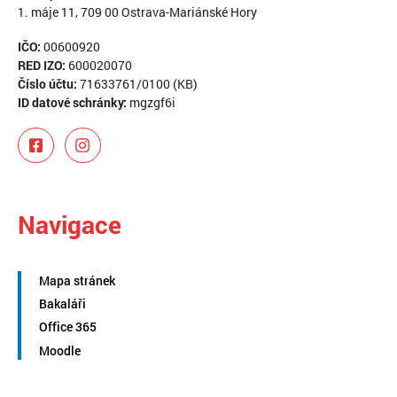
1. máje 11, 709 00 Ostrava-Mariánské Hory
IČO:
00600920
RED IZO:
600020070
Číslo účtu:
71633761/0100 (KB)
ID datové schránky:
mgzgf6i
Navigace
Mapa stránek
Bakaláři
Office 365
Moodle