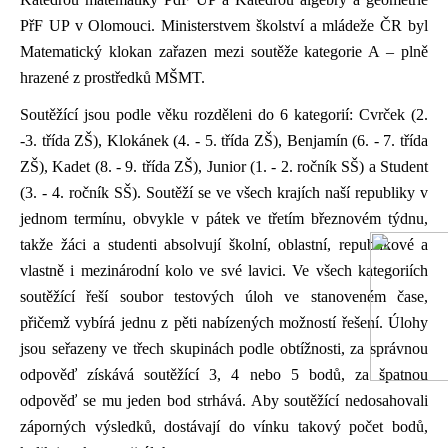
PřF UP v Olomouci. Ministerstvem školství a mládeže ČR byl
Matematický klokan zařazen mezi soutěže kategorie A – plně
hrazené z prostředků MŠMT.
Soutěžící jsou podle věku rozděleni do 6 kategorií: Cvrček (2.
-3. třída ZŠ), Klokánek (4. - 5. třída ZŠ), Benjamín (6. - 7. třída
ZŠ), Kadet (8. - 9. třída ZŠ), Junior (1. - 2. ročník SŠ) a Student
(3. - 4. ročník SŠ). Soutěží se ve všech krajích naší republiky v
jednom termínu, obvykle v pátek ve třetím březnovém týdnu,
takže žáci a studenti absolvují školní, oblastní, republikové a
vlastně i mezinárodní kolo ve své lavici. Ve všech kategoriích
soutěžící řeší soubor testových úloh ve stanoveném čase,
přičemž vybírá jednu z pěti nabízených možností řešení. Úlohy
jsou seřazeny ve třech skupinách podle obtížnosti, za správnou
odpověď získává soutěžící 3, 4 nebo 5 bodů, za špatnou
odpověď se mu jeden bod strhává. Aby soutěžící nedosahovali
záporných výsledků, dostávají do vínku takový počet bodů,