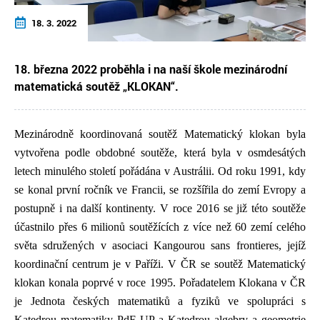
18. 3. 2022
18. března 2022 proběhla i na naší škole mezinárodní
matematická soutěž „KLOKAN“.
Mezinárodně koordinovaná soutěž Matematický klokan byla
vytvořena podle obdobné soutěže, která byla v osmdesátých
letech minulého století pořádána v Austrálii. Od roku 1991, kdy
se konal první ročník ve Francii, se rozšířila do zemí Evropy a
postupně i na další kontinenty. V roce 2016 se již této soutěže
účastnilo přes 6 milionů soutěžících z více než 60 zemí celého
světa sdružených v asociaci Kangourou sans frontieres, jejíž
koordinační centrum je v Paříži. V ČR se soutěž Matematický
klokan konala poprvé v roce 1995. Pořadatelem Klokana v ČR
je Jednota českých matematiků a fyziků ve spolupráci s
Katedrou matematiky PdF UP a Katedrou algebry a geometrie