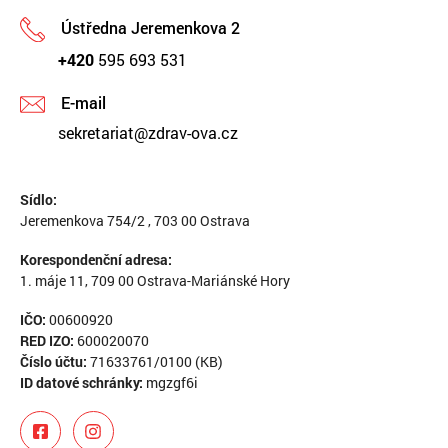
Ústředna Jeremenkova 2
+420
595 693 531
E-mail
sekretariat@zdrav-ova.cz
Sídlo:
Jeremenkova 754/2 , 703 00 Ostrava
Korespondenční adresa:
1. máje 11, 709 00 Ostrava-Mariánské Hory
IČO:
00600920
RED IZO:
600020070
Číslo účtu:
71633761/0100 (KB)
ID datové schránky:
mgzgf6i