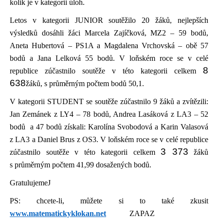
kolik je v kategorii úloh.
Letos v kategorii JUNIOR soutěžilo 20 žáků, nejlepších
výsledků dosáhli žáci Marcela Zajíčková, MZ2 – 59 bodů,
Aneta Hubertová – PS1A a Magdalena Vrchovská – obě 57
bodů a Jana Lelková 55 bodů. V loňském roce se v celé
8
republice zúčastnilo soutěže v této kategorii celkem
638
žáků, s průměrným počtem bodů 50,1.
V kategorii STUDENT se soutěže zúčastnilo 9 žáků a zvítězili:
Jan Zemánek z LY4 – 78 bodů, Andrea Lasáková z LA3 – 52
bodů a 47 bodů získali: Karolína Svobodová a Karin Valasová
z LA3 a Daniel Brus z OS3. V loňském roce se v celé republice
3 373
zúčastnilo soutěže v této kategorii celkem
žáků
s průměrným počtem 41,99 dosažených bodů.
Gratulujeme
J
PS: chcete-li, můžete si to také zkusit
www.matematickyklokan.net
ZAPAZ