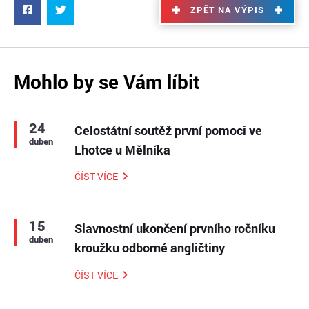
ZPĚT NA VÝPIS
Mohlo by se Vám líbit
24
Celostátní soutěž první pomoci ve
duben
Lhotce u Mělníka
ČÍST VÍCE
15
Slavnostní ukončení prvního ročníku
duben
kroužku odborné angličtiny
ČÍST VÍCE