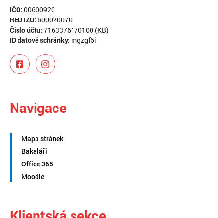
IČO:
00600920
RED IZO:
600020070
Číslo účtu:
71633761/0100 (KB)
ID datové schránky:
mgzgf6i
Navigace
Mapa stránek
Bakaláři
Office 365
Moodle
Klientská sekce