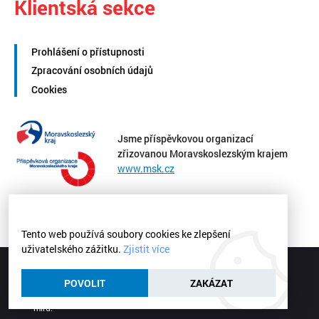
Klientská sekce
Prohlášení o přístupnosti
Zpracování osobních údajů
Cookies
Jsme příspěvkovou organizací
zřizovanou Moravskoslezským krajem
www.msk.cz
Tento web používá soubory cookies ke zlepšení
uživatelského zážitku.
Zjistit více
Střední zdravotnická škola a Vyšší odborná škola zdravotnická
Ostrava | © 2026
POVOLIT
ZAKÁZAT
Webové stránky
vytvořilo
Poski.com
.
Tvorba webových stránek
na
míru.