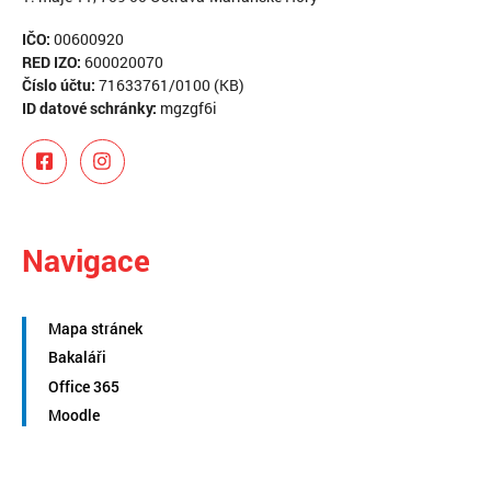
IČO:
00600920
RED IZO:
600020070
Číslo účtu:
71633761/0100 (KB)
ID datové schránky:
mgzgf6i
Navigace
Mapa stránek
Bakaláři
Office 365
Moodle